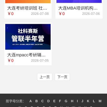
大连考研培训班 社科赛斯考研专注考研20年
大连MBA培训机构课程 社科赛斯MBA考研五位一体循环教学
￥0
￥0
2026-07-08
2026-07-06
大连mpacc考研辅导哪家老师好 社科赛斯为备考量身定制考研
￥0
2026-07-05
上一页
下一页
按字母分类：
A
B
C
D
E
F
G
H
I
J
K
L
M