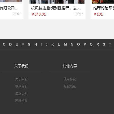
中蓝建投北京建设有限公司四川：全包重钢别墅婚房布置
抗风抗震重钢别墅推荐，云南晟构建筑建材有限公司专业守护
08-07
￥343.31
08-07
￥181
C
D
E
F
G
H
I
J
K
L
M
N
O
P
Q
R
S
T
关于我们
其他内容
关于我们
使用协议
联系我们
版权隐私
最近更新
网站地图