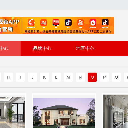
中心
品牌中心
地区中心
H
I
J
K
L
M
N
O
P
Q