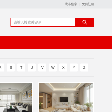
发布信息
免费注册
R
S
T
U
V
W
X
Y
Z