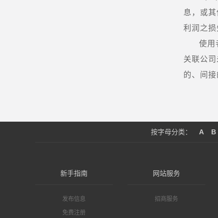
息，或其
利润之损
使用
关联公司
的、间接
按字母分类：
A
B
新手指南
网站服务
发布信息
招商服务
免费注册