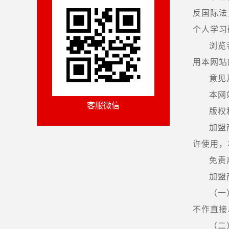
反国际法
个人学习
浏览
用本网站
意见
本网
客服微信
版权
加盟
许使用，
免责
加盟
（一
不作直接
（二