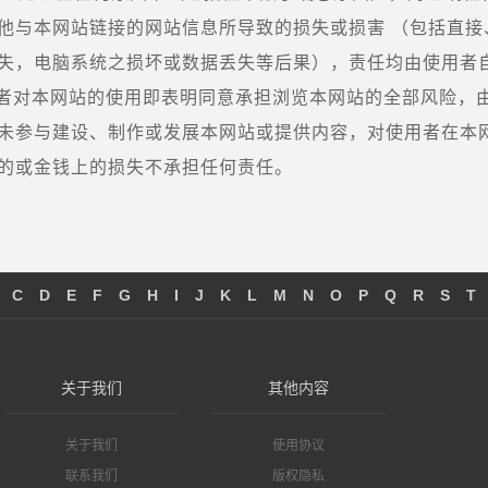
他与本网站链接的网站信息所导致的损失或损害 （包括直
失，电脑系统之损坏或数据丢失等后果），责任均由使用者
者对本网站的使用即表明同意承担浏览本网站的全部风险，
未参与建设、制作或发展本网站或提供内容，对使用者在本
的或金钱上的损失不承担任何责任。
C
D
E
F
G
H
I
J
K
L
M
N
O
P
Q
R
S
T
关于我们
其他内容
关于我们
使用协议
联系我们
版权隐私