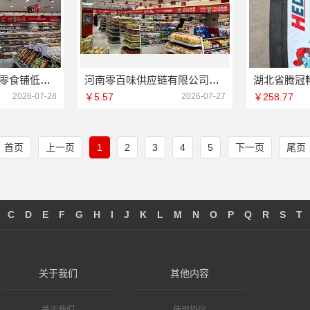
社区轻投入硬折扣零食铺低风险经营：河南零百味供应链有限公司的项目特点
河南零百味供应链有限公司零百味低成本零食硬折扣适配全场景
2026-07-28
￥5.57
2026-07-27
￥258.77
首页
上一页
1
2
3
4
5
下一页
尾页
C
D
E
F
G
H
I
J
K
L
M
N
O
P
Q
R
S
T
关于我们
其他内容