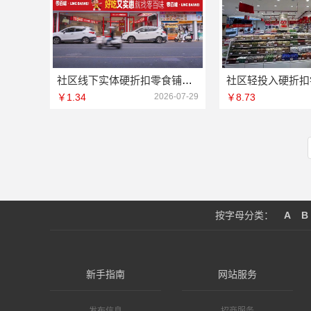
社区线下实体硬折扣零食铺全域盈利 加盟河南零百味供应链有限公司
￥1.34
2026-07-29
￥8.73
按字母分类：
A
B
新手指南
网站服务