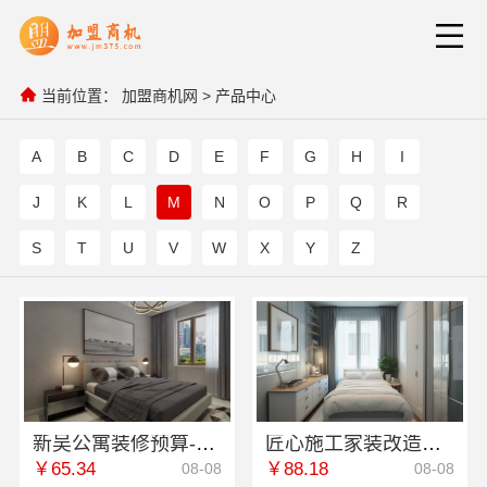
当前位置：
加盟商机网
>
产品中心
A
B
C
D
E
F
G
H
I
J
K
L
M
N
O
P
Q
R
S
T
U
V
W
X
Y
Z
新吴公寓装修预算-无锡亿莱居装饰工程材料有限公司
匠心施工家装改造二手房改造宁波雅美和居建材科技
￥65.34
￥88.18
08-08
08-08