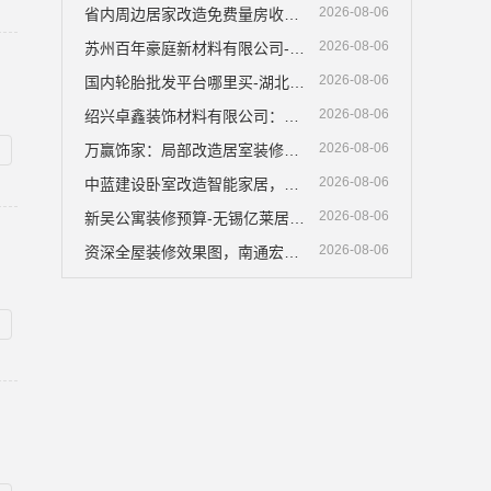
2026-08-06
省内周边居家改造免费量房收费标准-浙江乐享新材料有限公司
2026-08-06
苏州百年豪庭新材料有限公司-市区老房翻新报价
2026-08-06
国内轮胎批发平台哪里买-湖北省腾冠畅实业贸易有限公司批发采购
2026-08-06
绍兴卓鑫装饰材料有限公司：越城区个性化家装质量保障
2026-08-06
万赢饰家：局部改造居室装修工期提速
2026-08-06
中蓝建设卧室改造智能家居，舒适新体验
2026-08-06
新吴公寓装修预算-无锡亿莱居装饰工程材料有限公司
2026-08-06
资深全屋装修效果图，南通宏域全宅装饰建材有限公司为您呈现梦想家居