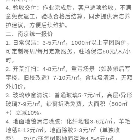
4. 验收交付：作业完成后，客户逐项验收，不满
意免费返工，验收合格后结算，同步提供清洁养
护建议，方便后续维护。
二、南京统一报价
1. 日常保洁：3-5元/㎡，1000㎡以上享团购价，
可定制每周/每月定期服务，驻场保洁60元/人/小
时。
2. 开荒打扫：4-8元/㎡，重污场景（如装修后写
字楼、旧校改造）7-10元/㎡，含垃圾清运，无额
外加价。
3. 玻璃纱窗清洗：普通玻璃5-7元/㎡，高层/异形
玻璃7-9元/㎡，纱窗拆洗免费，大面积（500㎡
+）立减10%。
4. 地面地毯清洁除胶：化纤地毯3-6元/㎡，羊毛
地毯8-12元/㎡，地面除胶2-3元/㎡（单独收
费），PVC/环氧树脂地面清洗4.5-6元/㎡。