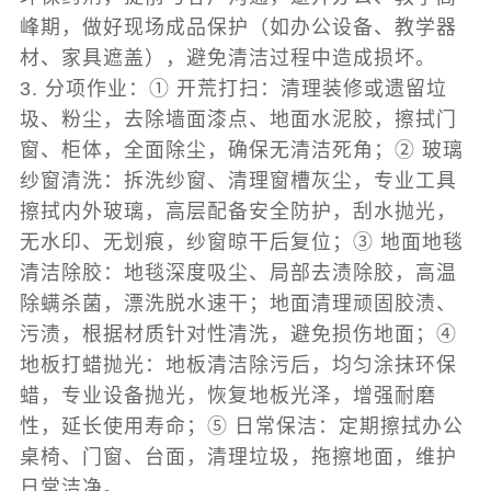
峰期，做好现场成品保护（如办公设备、教学器
材、家具遮盖），避免清洁过程中造成损坏。
3. 分项作业：① 开荒打扫：清理装修或遗留垃
圾、粉尘，去除墙面漆点、地面水泥胶，擦拭门
窗、柜体，全面除尘，确保无清洁死角；② 玻璃
纱窗清洗：拆洗纱窗、清理窗槽灰尘，专业工具
擦拭内外玻璃，高层配备安全防护，刮水抛光，
无水印、无划痕，纱窗晾干后复位；③ 地面地毯
清洁除胶：地毯深度吸尘、局部去渍除胶，高温
除螨杀菌，漂洗脱水速干；地面清理顽固胶渍、
污渍，根据材质针对性清洗，避免损伤地面；④
地板打蜡抛光：地板清洁除污后，均匀涂抹环保
蜡，专业设备抛光，恢复地板光泽，增强耐磨
性，延长使用寿命；⑤ 日常保洁：定期擦拭办公
桌椅、门窗、台面，清理垃圾，拖擦地面，维护
日常洁净。