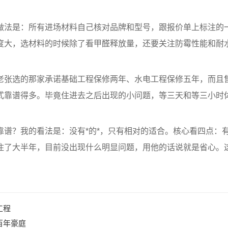
做法是：所有进场材料自己核对品牌和型号，跟报价单上标注的
度大，选材料的时候除了看甲醛释放量，还要关注防霉性能和耐
老张选的那家承诺基础工程保修两年、水电工程保修五年，而且
式靠谱得多。毕竟住进去之后出现的小问题，等三天和等三小时
靠谱？我的看法是：没有*的*，只有相对的适合。核心看四点：
住了大半年，目前没出现什么明显问题，用他的话说就是省心。
工程
百年豪庭