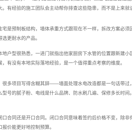
大。有经验的施工团队会主动帮你排查这些隐患，而不是上来就
住宅是预制板结构，墙体承重方式跟现在不一样，拆改方案必须
得选更耐水的产品。
本地户型很熟悉，一进门就指出他家厨房下水管的位置跟新建小
候，有没有本地实际落地经验，是一个值得重点考察的维度。
，很多项目写得含糊其辞——墙面处理水电改造都是一句话带过
么型号的腻子粉、电线是什么品牌、防水刷几遍、保修多长时间
闭口合同还是开口合同。闭口合同意味着签约后价格不变，除非
口报价能更好地控制预算。